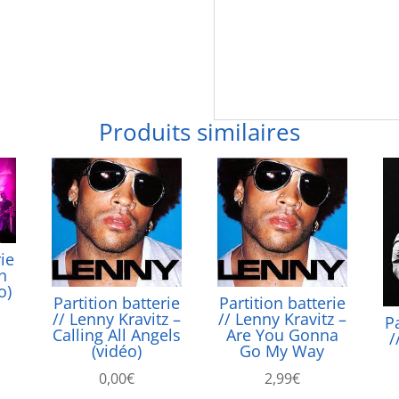
Produits similaires
rie
In
o)
Partition batterie
Partition batterie
// Lenny Kravitz –
// Lenny Kravitz –
Pa
Calling All Angels
Are You Gonna
/
(vidéo)
Go My Way
0,00
€
2,99
€