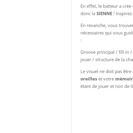
Pleasure
En effet, le batteur a crée
And
donc la
SIENNE
! Inspirez
The
En revanche, vous trouver
Pain
nécessaires qui vous guid
:
Groove principal / fill-i
jouer / structure de la ch
Le visuel ne doit pas être 
oreilles
et votre
mémoir
étant de jouer et non de li