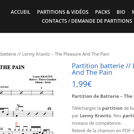
ACCUEIL
PARTITIONS & VIDÉOS
PACKS
BIO
CONTACTS / DEMANDE DE PARTITIONS
 batterie // Lenny Kravitz – The Pleasure And The Pain
Partition batterie /
And The Pain
1,99
€
Partition de Batterie – The
Téléchargez la
partition
de ba
par
Lenny Kravitz
. Nos
part
niveaux de compétence.
Relevé de la chanson en PDF 