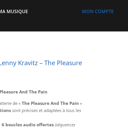
MA MUSIQUE
MON COMPTE
/ Lenny Kravitz – The Pleasure
 Pleasure And The Pain
tterie de «
The Pleasure And The Pain
»
itions
sont précises et adaptées à tous les
+
6
boucles audio offertes
(séquences