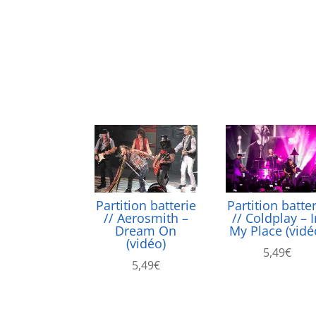
Partition batterie
Partition batte
// Aerosmith –
// Coldplay – 
Dream On
My Place (vidé
(vidéo)
5,49
€
5,49
€