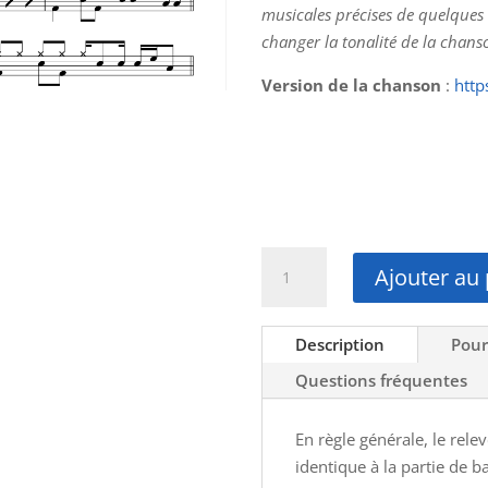
musicales précises de quelques m
changer la tonalité de la chanso
Version de la chanson
:
htt
quantité
Ajouter au 
de
Partition
batterie
Description
Pour
//
Questions fréquentes
Lenny
Kravitz
En règle générale, le rel
-
identique à la partie de b
The